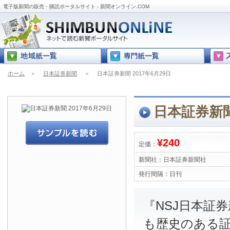
電子版新聞の販売・購読ポータルサイト - 新聞オンライン.COM
ホーム
＞
日本証券新聞
＞
日本証券新聞 2017年6月29日
日本証券新聞 
¥240
定価：
新聞社：
日本証券新聞社
発行間隔：
日刊
『NSJ日本証
も歴史のある