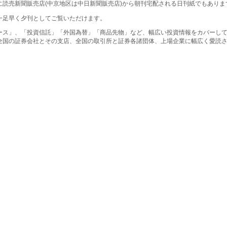
に読売新聞販売店(中京地区は中日新聞販売店)から朝刊宅配される日刊紙でもありま
一足早く夕刊としてご覧いただけます。
ース」、「投資信託」「外国為替」「商品先物」など、幅広い投資情報をカバーし
全国の証券会社とその支店、全国の取引所と証券各諸団体、上場企業に幅広く愛読