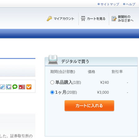
サイトマップ
ヘルプ
期間(合計部数)
価格
割引率
単品購入
(1部)
¥240
-
1ヶ月
(20部)
¥3,000
-
ました。証券取引所の