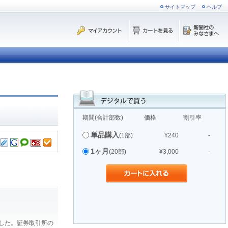
サイトマップ
ヘルプ
期間(合計部数)
価格
割引率
単品購入
(1部)
¥240
-
1ヶ月
(20部)
¥3,000
-
ました。証券取引所の