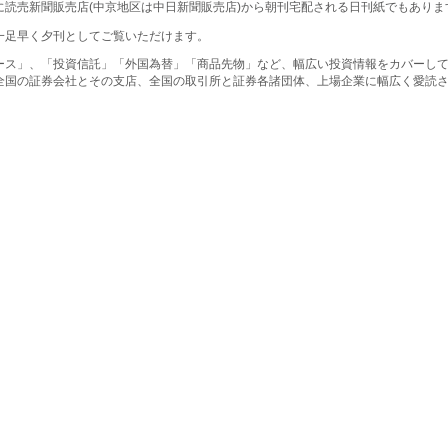
に読売新聞販売店(中京地区は中日新聞販売店)から朝刊宅配される日刊紙でもありま
一足早く夕刊としてご覧いただけます。
ース」、「投資信託」「外国為替」「商品先物」など、幅広い投資情報をカバーし
全国の証券会社とその支店、全国の取引所と証券各諸団体、上場企業に幅広く愛読