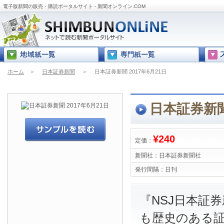
電子版新聞の販売・購読ポータルサイト - 新聞オンライン.COM
ホーム
＞
日本証券新聞
＞
日本証券新聞 2017年6月21日
日本証券新聞 
¥240
定価：
新聞社：
日本証券新聞社
発行間隔：
日刊
『NSJ日本証
も歴史のある