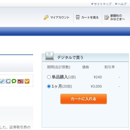
サイトマップ
ヘルプ
期間(合計部数)
価格
割引率
単品購入
(1部)
¥240
-
1ヶ月
(20部)
¥3,000
-
ました。証券取引所の