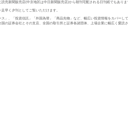
に読売新聞販売店(中京地区は中日新聞販売店)から朝刊宅配される日刊紙でもありま
一足早く夕刊としてご覧いただけます。
ース」、「投資信託」「外国為替」「商品先物」など、幅広い投資情報をカバーし
全国の証券会社とその支店、全国の取引所と証券各諸団体、上場企業に幅広く愛読