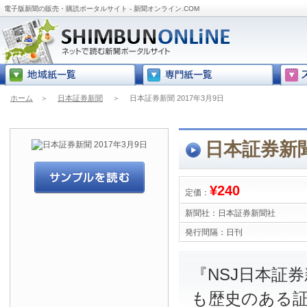
電子版新聞の販売・購読ポータルサイト - 新聞オンライン.COM
ホーム
＞
日本証券新聞
＞
日本証券新聞 2017年3月9日
日本証券新聞
¥240
定価：
新聞社：
日本証券新聞社
発行間隔：
日刊
『NSJ日本証
も歴史のある