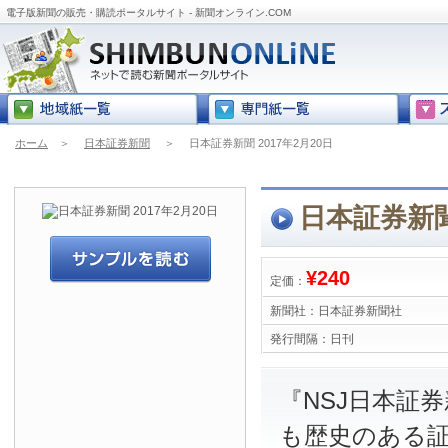
電子版新聞の販売・購読ポータルサイト - 新聞オンライン.COM
ホーム
＞
日本証券新聞
＞
日本証券新聞 2017年2月20日
日本証券新聞 
¥240
定価：
新聞社：
日本証券新聞社
発行間隔：
日刊
『NSJ日本証
も歴史のある