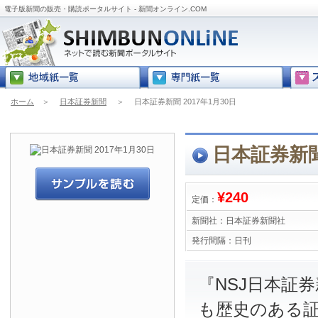
電子版新聞の販売・購読ポータルサイト - 新聞オンライン.COM
ホーム
＞
日本証券新聞
＞
日本証券新聞 2017年1月30日
日本証券新聞 
¥240
定価：
新聞社：
日本証券新聞社
発行間隔：
日刊
『NSJ日本証
も歴史のある