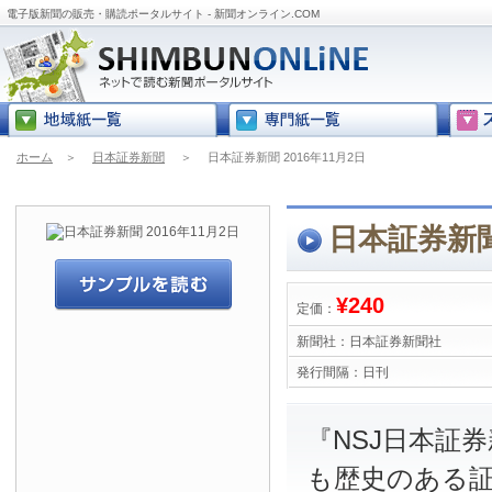
電子版新聞の販売・購読ポータルサイト - 新聞オンライン.COM
ホーム
＞
日本証券新聞
＞
日本証券新聞 2016年11月2日
日本証券新聞 
¥240
定価：
新聞社：
日本証券新聞社
発行間隔：
日刊
『NSJ日本証
も歴史のある