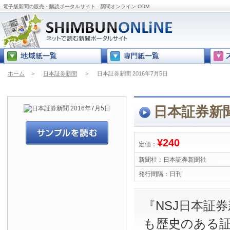
電子版新聞の販売・購読ポータルサイト - 新聞オンライン.COM
ホーム
＞
日本証券新聞
＞
日本証券新聞 2016年7月5日
日本証券新聞
¥240
定価：
新聞社：
日本証券新聞社
発行間隔：
日刊
『NSJ日本証
も歴史のある