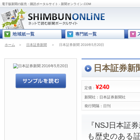
電子版新聞の販売・購読ポータルサイト - 新聞オンライン.COM
ホーム
＞
日本証券新聞
＞
日本証券新聞 2016年5月20日
日本証券新聞 
¥240
定価：
新聞社：
日本証券新聞社
発行間隔：
日刊
『NSJ日本証
も歴史のある