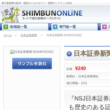
電子版新聞の販売・購読ポータルサイト - 新聞オンライン.COM
ホーム
＞
日本証券新聞
＞
日本証券新聞 2016年5月18日
日本証券新聞 
¥240
定価：
新聞社：
日本証券新聞社
発行間隔：
日刊
『NSJ日本証
も歴史のある