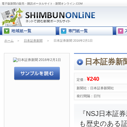
電子版新聞の販売・購読ポータルサイト - 新聞オンライン.COM
ホーム
＞
日本証券新聞
＞
日本証券新聞 2016年2月1日
日本証券新聞
¥240
定価：
新聞社：
日本証券新聞社
発行間隔：
日刊
『NSJ日本証
も歴史のある