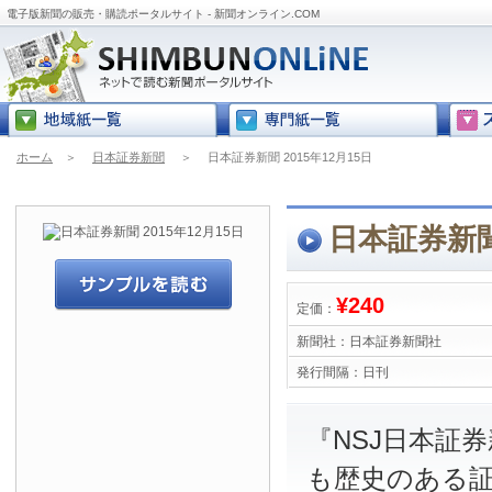
電子版新聞の販売・購読ポータルサイト - 新聞オンライン.COM
ホーム
＞
日本証券新聞
＞
日本証券新聞 2015年12月15日
日本証券新聞 
¥240
定価：
新聞社：
日本証券新聞社
発行間隔：
日刊
『NSJ日本証
も歴史のある