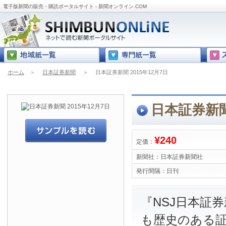
電子版新聞の販売・購読ポータルサイト - 新聞オンライン.COM
ホーム
＞
日本証券新聞
＞
日本証券新聞 2015年12月7日
日本証券新聞 
¥240
定価：
新聞社：
日本証券新聞社
発行間隔：
日刊
『NSJ日本証
も歴史のある