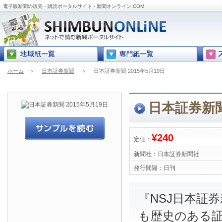
電子版新聞の販売・購読ポータルサイト - 新聞オンライン.COM
ホーム
＞
日本証券新聞
＞
日本証券新聞 2015年5月19日
日本証券新聞 
¥240
定価：
新聞社：
日本証券新聞社
発行間隔：
日刊
『NSJ日本証
も歴史のある