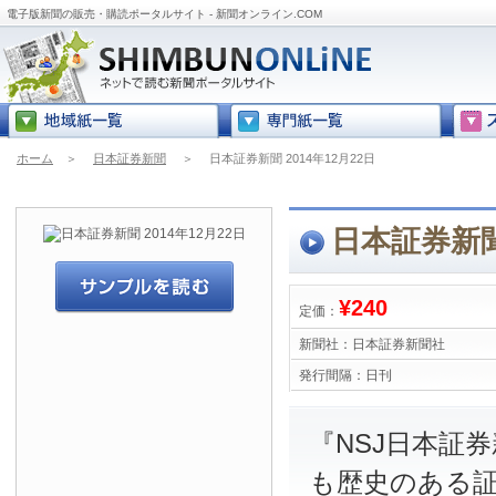
電子版新聞の販売・購読ポータルサイト - 新聞オンライン.COM
ホーム
＞
日本証券新聞
＞
日本証券新聞 2014年12月22日
日本証券新聞 
¥240
定価：
新聞社：
日本証券新聞社
発行間隔：
日刊
『NSJ日本証
も歴史のある