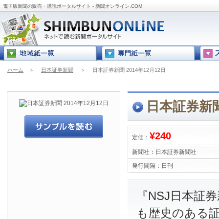
電子版新聞の販売・購読ポータルサイト - 新聞オンライン.COM
ホーム
＞
日本証券新聞
＞
日本証券新聞 2014年12月12日
日本証券新聞 
¥240
定価：
新聞社：
日本証券新聞社
発行間隔：
日刊
『NSJ日本証
も歴史のある