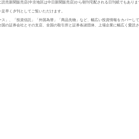
に読売新聞販売店(中京地区は中日新聞販売店)から朝刊宅配される日刊紙でもありま
一足早く夕刊としてご覧いただけます。
ース」、「投資信託」「外国為替」「商品先物」など、幅広い投資情報をカバーし
全国の証券会社とその支店、全国の取引所と証券各諸団体、上場企業に幅広く愛読