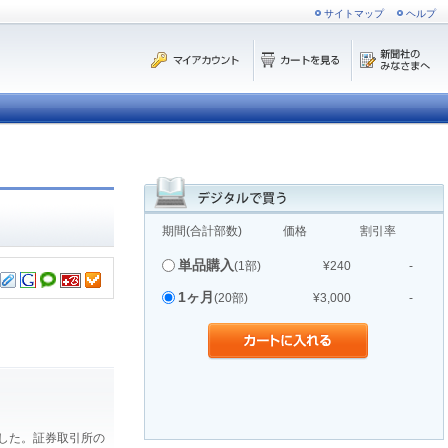
サイトマップ
ヘルプ
期間(合計部数)
価格
割引率
単品購入
(1部)
¥240
-
1ヶ月
(20部)
¥3,000
-
ました。証券取引所の