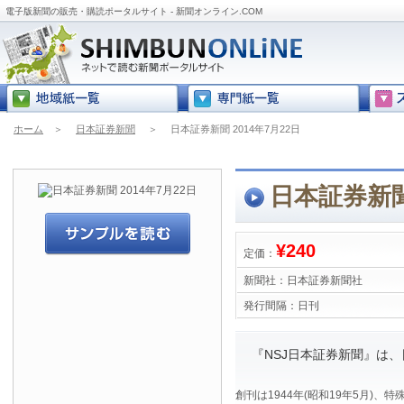
電子版新聞の販売・購読ポータルサイト - 新聞オンライン.COM
ホーム
＞
日本証券新聞
＞
日本証券新聞 2014年7月22日
日本証券新聞 
¥240
定価：
新聞社：
日本証券新聞社
発行間隔：
日刊
『NSJ日本証券新聞』は
創刊は1944年(昭和19年5月)