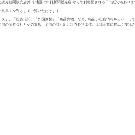
に読売新聞販売店(中京地区は中日新聞販売店)から朝刊宅配される日刊紙でもありま
一足早く夕刊としてご覧いただけます。
ース」、「投資信託」「外国為替」「商品先物」など、幅広い投資情報をカバーし
全国の証券会社とその支店、全国の取引所と証券各諸団体、上場企業に幅広く愛読