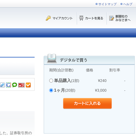
サイトマップ
ヘルプ
期間(合計部数)
価格
割引率
単品購入
(1部)
¥240
-
1ヶ月
(20部)
¥3,000
-
ました。証券取引所の