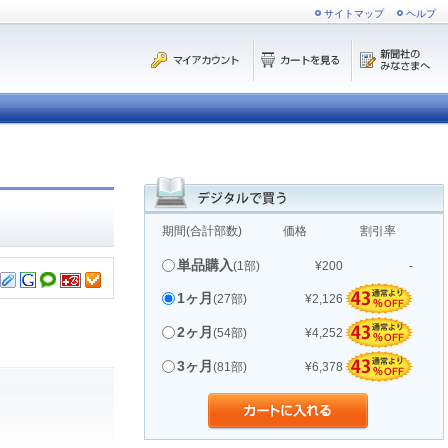
サイトマップ
ヘルプ
期間(合計部数)
価格
割引率
単品購入
(1部)
¥200
-
1ヶ月
(27部)
¥2,126
2ヶ月
(54部)
¥4,252
3ヶ月
(81部)
¥6,378