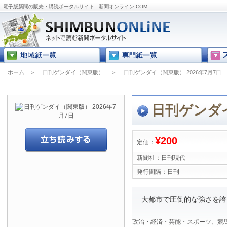
電子版新聞の販売・購読ポータルサイト - 新聞オンライン.COM
ホーム
＞
日刊ゲンダイ（関東版）
＞
日刊ゲンダイ（関東版） 2026年7月7日
日刊ゲンダイ
¥200
定価：
新聞社：
日刊現代
発行間隔：
日刊
大都市で圧倒的な強さを誇
政治・経済・芸能・スポーツ、競