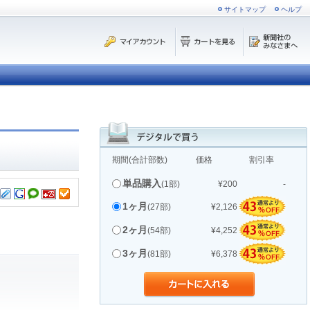
サイトマップ
ヘルプ
期間(合計部数)
価格
割引率
単品購入
(1部)
¥200
-
1ヶ月
(27部)
¥2,126
2ヶ月
(54部)
¥4,252
3ヶ月
(81部)
¥6,378