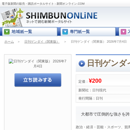
電子版新聞の販売・購読ポータルサイト - 新聞オンライン.COM
ホーム
＞
日刊ゲンダイ（関東版）
＞
日刊ゲンダイ（関東版） 2026年7月4日
日刊ゲンダイ
¥200
定価：
新聞社：
日刊現代
発行間隔：
日刊
大都市で圧倒的な強さを誇
政治・経済・芸能・スポーツ、競