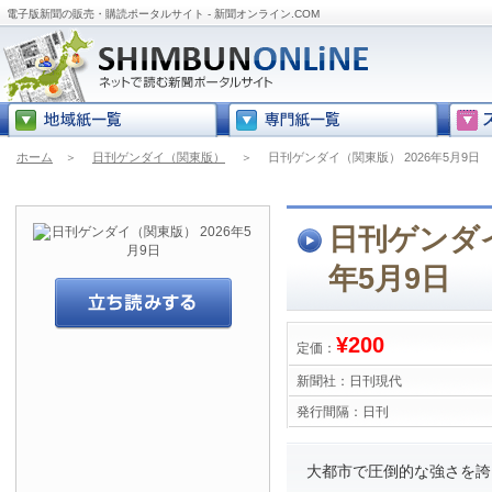
電子版新聞の販売・購読ポータルサイト - 新聞オンライン.COM
ホーム
＞
日刊ゲンダイ（関東版）
＞
日刊ゲンダイ（関東版） 2026年5月9日
日刊ゲンダイ
年5月9日
¥200
定価：
新聞社：
日刊現代
発行間隔：
日刊
大都市で圧倒的な強さを誇