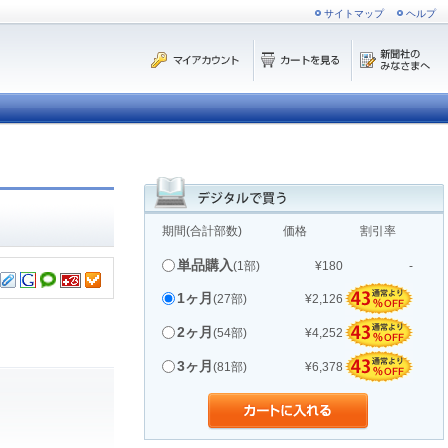
サイトマップ
ヘルプ
期間(合計部数)
価格
割引率
単品購入
(1部)
¥180
-
1ヶ月
(27部)
¥2,126
2ヶ月
(54部)
¥4,252
3ヶ月
(81部)
¥6,378