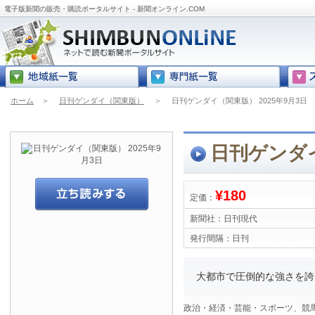
電子版新聞の販売・購読ポータルサイト - 新聞オンライン.COM
ホーム
＞
日刊ゲンダイ（関東版）
＞
日刊ゲンダイ（関東版） 2025年9月3日
日刊ゲンダイ
¥180
定価：
新聞社：
日刊現代
発行間隔：
日刊
大都市で圧倒的な強さを誇
政治・経済・芸能・スポーツ、競