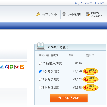
サイトマップ
ヘルプ
期間(合計部数)
価格
割引率
単品購入
(1部)
¥180
-
1ヶ月
(27部)
¥2,126
2ヶ月
(54部)
¥4,252
3ヶ月
(81部)
¥6,378