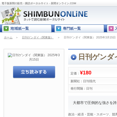
電子版新聞の販売・購読ポータルサイト - 新聞オンライン.COM
ホーム
＞
日刊ゲンダイ（関東版）
＞
日刊ゲンダイ（関東版） 2025年3月15日
日刊ゲンダイ
¥180
定価：
新聞社：
日刊現代
発行間隔：
日刊
大都市で圧倒的な強さを誇
政治・経済・芸能・スポーツ、競