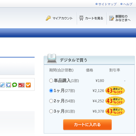
サイトマップ
ヘルプ
期間(合計部数)
価格
割引率
単品購入
(1部)
¥180
-
1ヶ月
(27部)
¥2,126
2ヶ月
(54部)
¥4,252
3ヶ月
(81部)
¥6,378