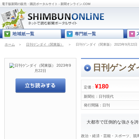
電子版新聞の販売・購読ポータルサイト - 新聞オンライン.COM
ホーム
＞
日刊ゲンダイ（関東版）
＞
日刊ゲンダイ（関東版） 2023年9月22日
日刊ゲンダイ
¥180
定価：
新聞社：
日刊現代
発行間隔：
日刊
大都市で圧倒的な強さを誇
政治・経済・芸能・スポーツ、競