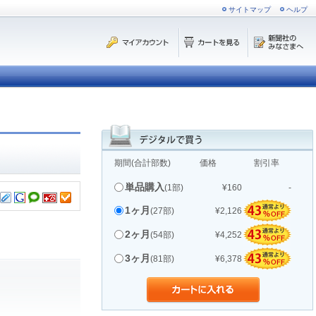
サイトマップ
ヘルプ
期間(合計部数)
価格
割引率
単品購入
(1部)
¥160
-
1ヶ月
(27部)
¥2,126
2ヶ月
(54部)
¥4,252
3ヶ月
(81部)
¥6,378