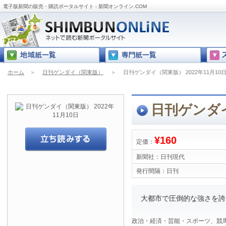
電子版新聞の販売・購読ポータルサイト - 新聞オンライン.COM
ホーム
＞
日刊ゲンダイ（関東版）
＞
日刊ゲンダイ（関東版） 2022年11月10
日刊ゲンダイ
¥160
定価：
新聞社：
日刊現代
発行間隔：
日刊
大都市で圧倒的な強さを誇
政治・経済・芸能・スポーツ、競