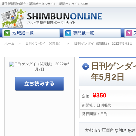
電子版新聞の販売・購読ポータルサイト - 新聞オンライン.COM
ホーム
＞
日刊ゲンダイ（関東版）
＞
日刊ゲンダイ（関東版） 2022年5月2日
日刊ゲンダイ
年5月2日
¥350
定価：
新聞社：
日刊現代
発行間隔：
日刊
大都市で圧倒的な強さを誇