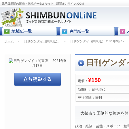
電子版新聞の販売・購読ポータルサイト - 新聞オンライン.COM
ホーム
＞
日刊ゲンダイ（関東版）
＞
日刊ゲンダイ（関東版） 2021年9月17日
日刊ゲンダイ
¥150
定価：
新聞社：
日刊現代
発行間隔：
日刊
大都市で圧倒的な強さを誇
政治・経済・芸能・スポーツ、競