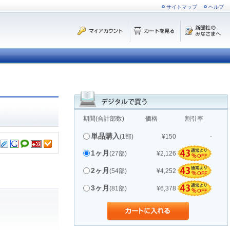
サイトマップ
ヘルプ
期間(合計部数)
価格
割引率
単品購入
(1部)
¥150
-
1ヶ月
(27部)
¥2,126
2ヶ月
(54部)
¥4,252
3ヶ月
(81部)
¥6,378