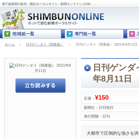
電子版新聞の販売・購読ポータルサイト - 新聞オンライン.COM
ホーム
＞
日刊ゲンダイ（関東版）
＞
日刊ゲンダイ（関東版） 2021年8月11日
日刊ゲンダイ
年8月11日
¥150
定価：
新聞社：
日刊現代
発行間隔：
日刊
大都市で圧倒的な強さを誇