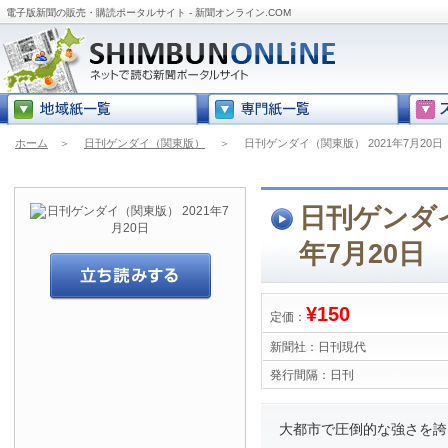
電子版新聞の販売・購読ポータルサイト - 新聞オンライン.COM
ホーム
＞
日刊ゲンダイ（関東版）
＞
日刊ゲンダイ（関東版） 2021年7月20日
日刊ゲンダイ
年7月20日
¥150
定価：
新聞社：
日刊現代
発行間隔：
日刊
大都市で圧倒的な強さを誇