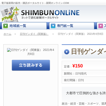
電子版新聞の販売・購読ポータルサイト - 新聞オンライン.COM
ホーム
＞
日刊ゲンダイ（関東版）
＞
日刊ゲンダイ（関東版） 2021年4月8日
日刊ゲンダイ
¥150
定価：
新聞社：
日刊現代
発行間隔：
日刊
大都市で圧倒的な強さを誇
政治・経済・芸能・スポーツ、競