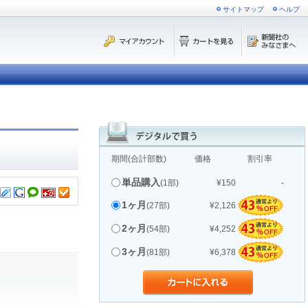
サイトマップ
ヘルプ
期間(合計部数)
価格
割引率
単品購入
(1部)
¥150
-
1ヶ月
(27部)
¥2,126
2ヶ月
(54部)
¥4,252
3ヶ月
(81部)
¥6,378