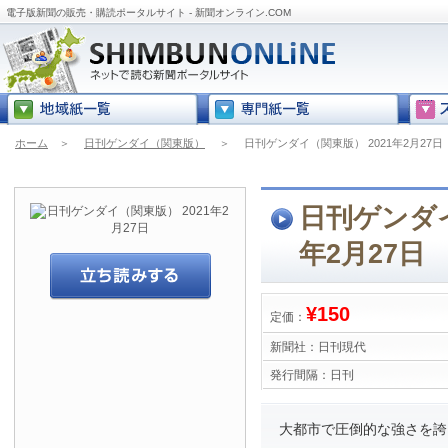
電子版新聞の販売・購読ポータルサイト - 新聞オンライン.COM
ホーム
＞
日刊ゲンダイ（関東版）
＞
日刊ゲンダイ（関東版） 2021年2月27日
日刊ゲンダイ
年2月27日
¥150
定価：
新聞社：
日刊現代
発行間隔：
日刊
大都市で圧倒的な強さを誇