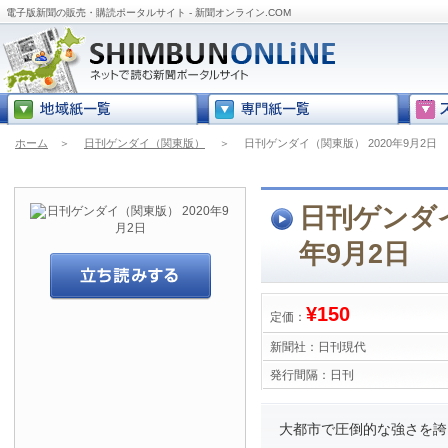
電子版新聞の販売・購読ポータルサイト - 新聞オンライン.COM
ホーム
＞
日刊ゲンダイ（関東版）
＞
日刊ゲンダイ（関東版） 2020年9月2日
日刊ゲンダイ
年9月2日
¥150
定価：
新聞社：
日刊現代
発行間隔：
日刊
大都市で圧倒的な強さを誇