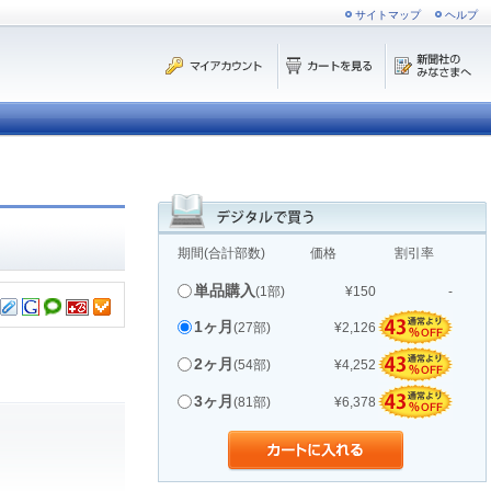
サイトマップ
ヘルプ
期間(合計部数)
価格
割引率
単品購入
(1部)
¥150
-
1ヶ月
(27部)
¥2,126
2ヶ月
(54部)
¥4,252
3ヶ月
(81部)
¥6,378