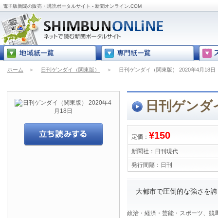
電子版新聞の販売・購読ポータルサイト - 新聞オンライン.COM
ホーム
＞
日刊ゲンダイ（関東版）
＞
日刊ゲンダイ（関東版） 2020年4月18日
日刊ゲンダイ
¥150
定価：
新聞社：
日刊現代
発行間隔：
日刊
大都市で圧倒的な強さを誇
政治・経済・芸能・スポーツ、競