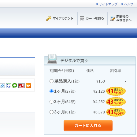
サイトマップ
ヘルプ
期間(合計部数)
価格
割引率
単品購入
(1部)
¥150
-
1ヶ月
(27部)
¥2,126
2ヶ月
(54部)
¥4,252
3ヶ月
(81部)
¥6,378