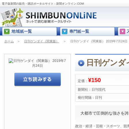
電子版新聞の販売・購読ポータルサイト - 新聞オンライン.COM
ホーム
＞
日刊ゲンダイ（関東版）
＞
日刊ゲンダイ（関東版） 2019年7月24日
日刊ゲンダイ
¥150
定価：
新聞社：
日刊現代
発行間隔：
日刊
大都市で圧倒的な強さを誇
政治・経済・芸能・スポーツ、競