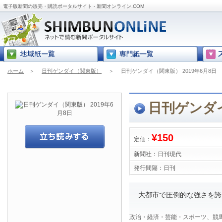
電子版新聞の販売・購読ポータルサイト - 新聞オンライン.COM
ホーム
＞
日刊ゲンダイ（関東版）
＞
日刊ゲンダイ（関東版） 2019年6月8日
日刊ゲンダイ
¥150
定価：
新聞社：
日刊現代
発行間隔：
日刊
大都市で圧倒的な強さを誇
政治・経済・芸能・スポーツ、競