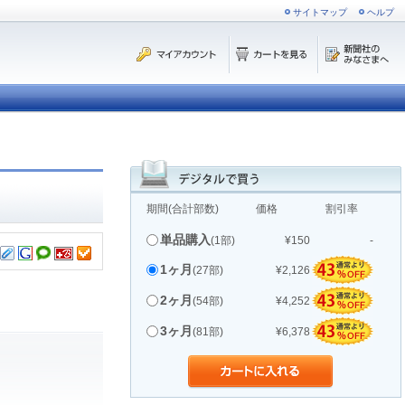
サイトマップ
ヘルプ
期間(合計部数)
価格
割引率
単品購入
(1部)
¥150
-
1ヶ月
(27部)
¥2,126
2ヶ月
(54部)
¥4,252
3ヶ月
(81部)
¥6,378