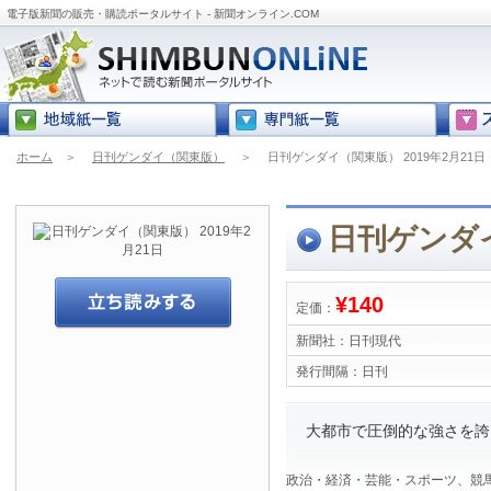
電子版新聞の販売・購読ポータルサイト - 新聞オンライン.COM
ホーム
＞
日刊ゲンダイ（関東版）
＞
日刊ゲンダイ（関東版） 2019年2月21日
日刊ゲンダイ
¥140
定価：
新聞社：
日刊現代
発行間隔：
日刊
大都市で圧倒的な強さを誇
政治・経済・芸能・スポーツ、競