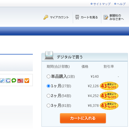
サイトマップ
ヘルプ
期間(合計部数)
価格
割引率
単品購入
(1部)
¥140
-
1ヶ月
(27部)
¥2,126
2ヶ月
(54部)
¥4,252
3ヶ月
(81部)
¥6,378