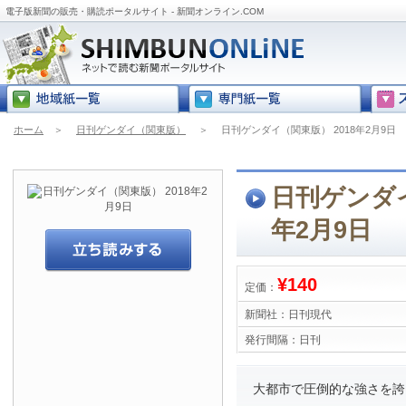
電子版新聞の販売・購読ポータルサイト - 新聞オンライン.COM
ホーム
＞
日刊ゲンダイ（関東版）
＞
日刊ゲンダイ（関東版） 2018年2月9日
日刊ゲンダイ
年2月9日
¥140
定価：
新聞社：
日刊現代
発行間隔：
日刊
大都市で圧倒的な強さを誇