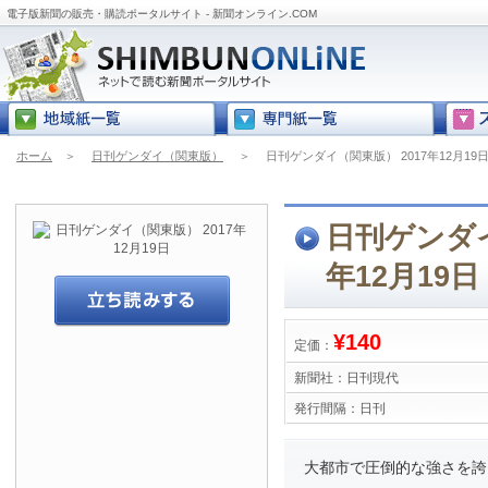
電子版新聞の販売・購読ポータルサイト - 新聞オンライン.COM
ホーム
＞
日刊ゲンダイ（関東版）
＞
日刊ゲンダイ（関東版） 2017年12月19
日刊ゲンダイ
年12月19日
¥140
定価：
新聞社：
日刊現代
発行間隔：
日刊
大都市で圧倒的な強さを誇