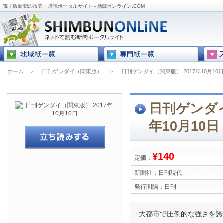
電子版新聞の販売・購読ポータルサイト - 新聞オンライン.COM
ホーム
＞
日刊ゲンダイ（関東版）
＞
日刊ゲンダイ（関東版） 2017年10月10
日刊ゲンダイ
年10月10日
¥140
定価：
新聞社：
日刊現代
発行間隔：
日刊
大都市で圧倒的な強さを誇