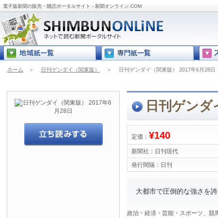
電子版新聞の販売・購読ポータルサイト - 新聞オンライン.COM
ホーム
＞
日刊ゲンダイ（関東版）
＞
日刊ゲンダイ（関東版） 2017年6月28日
日刊ゲンダイ
¥140
定価：
新聞社：
日刊現代
発行間隔：
日刊
大都市で圧倒的な強さを誇
政治・経済・芸能・スポーツ、競