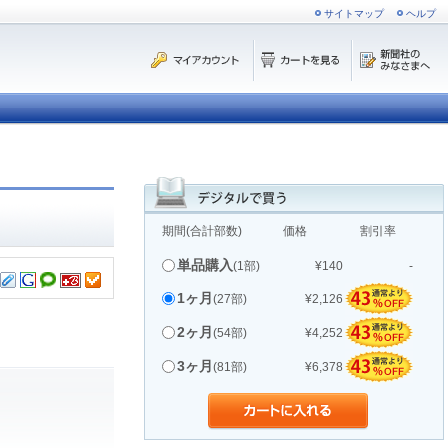
サイトマップ
ヘルプ
期間(合計部数)
価格
割引率
単品購入
(1部)
¥140
-
1ヶ月
(27部)
¥2,126
2ヶ月
(54部)
¥4,252
3ヶ月
(81部)
¥6,378