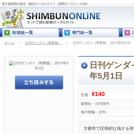
電子版新聞の販売・購読ポータルサイト - 新聞オンライン.COM
ホーム
＞
日刊ゲンダイ（関東版）
＞
日刊ゲンダイ（関東版） 2017年5月1日
日刊ゲンダイ
年5月1日
¥140
定価：
新聞社：
日刊現代
発行間隔：
日刊
大都市で圧倒的な強さを誇