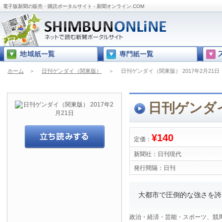
電子版新聞の販売・購読ポータルサイト - 新聞オンライン.COM
ホーム
＞
日刊ゲンダイ（関東版）
＞
日刊ゲンダイ（関東版） 2017年2月21日
日刊ゲンダイ
¥140
定価：
新聞社：
日刊現代
発行間隔：
日刊
大都市で圧倒的な強さを誇
政治・経済・芸能・スポーツ、競