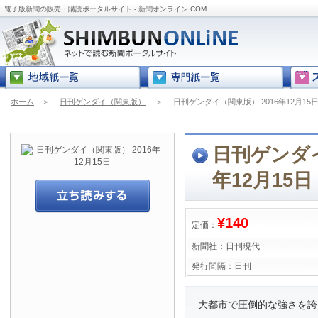
電子版新聞の販売・購読ポータルサイト - 新聞オンライン.COM
ホーム
＞
日刊ゲンダイ（関東版）
＞
日刊ゲンダイ（関東版） 2016年12月15
日刊ゲンダイ
年12月15日
¥140
定価：
新聞社：
日刊現代
発行間隔：
日刊
大都市で圧倒的な強さを誇