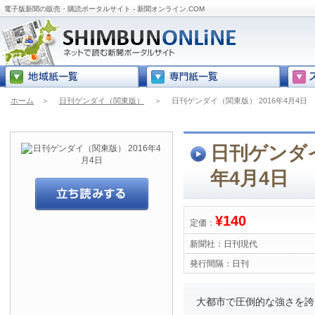
電子版新聞の販売・購読ポータルサイト - 新聞オンライン.COM
ホーム
＞
日刊ゲンダイ（関東版）
＞
日刊ゲンダイ（関東版） 2016年4月4日
日刊ゲンダイ
年4月4日
¥140
定価：
新聞社：
日刊現代
発行間隔：
日刊
大都市で圧倒的な強さを誇