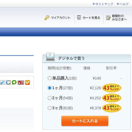
サイトマップ
ヘルプ
期間(合計部数)
価格
割引率
単品購入
(1部)
¥140
-
1ヶ月
(27部)
¥2,126
2ヶ月
(54部)
¥4,252
3ヶ月
(81部)
¥6,378