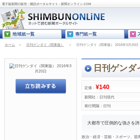
電子版新聞の販売・購読ポータルサイト - 新聞オンライン.COM
ホーム
＞
日刊ゲンダイ（関東版）
＞
日刊ゲンダイ（関東版） 2016年3月20日
日刊ゲンダイ
¥140
定価：
新聞社：
日刊現代
発行間隔：
日刊
大都市で圧倒的な強さを誇
政治・経済・芸能・スポーツ、競