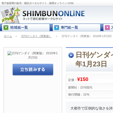
電子版新聞の販売・購読ポータルサイト - 新聞オンライン.COM
ホーム
＞
日刊ゲンダイ（関東版）
＞
日刊ゲンダイ（関東版） 2016年1月23日
日刊ゲンダイ
年1月23日
¥150
定価：
新聞社：
日刊現代
発行間隔：
日刊
大都市で圧倒的な強さを誇