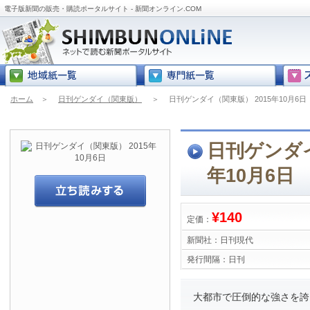
電子版新聞の販売・購読ポータルサイト - 新聞オンライン.COM
ホーム
＞
日刊ゲンダイ（関東版）
＞
日刊ゲンダイ（関東版） 2015年10月6日
日刊ゲンダイ
年10月6日
¥140
定価：
新聞社：
日刊現代
発行間隔：
日刊
大都市で圧倒的な強さを誇