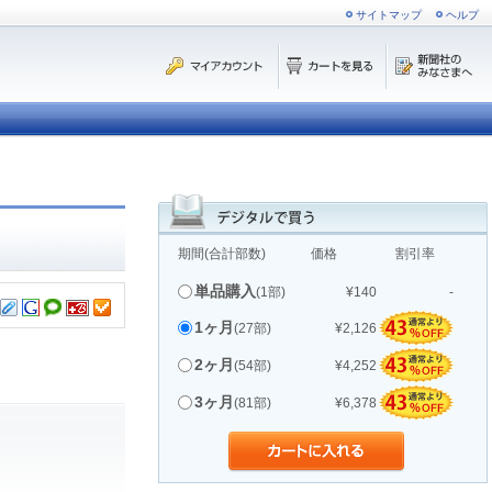
サイトマップ
ヘルプ
期間(合計部数)
価格
割引率
単品購入
(1部)
¥140
-
1ヶ月
(27部)
¥2,126
2ヶ月
(54部)
¥4,252
3ヶ月
(81部)
¥6,378