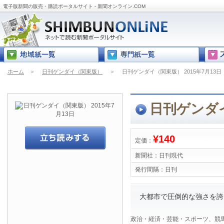
電子版新聞の販売・購読ポータルサイト - 新聞オンライン.COM
ホーム
＞
日刊ゲンダイ（関東版）
＞
日刊ゲンダイ（関東版） 2015年7月13日
日刊ゲンダイ
¥140
定価：
新聞社：
日刊現代
発行間隔：
日刊
大都市で圧倒的な強さを誇
政治・経済・芸能・スポーツ、競